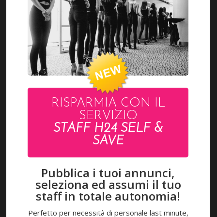
M
A
R
C
O
ACCEDI
LAVORA CON NOI
RISPARMIA CON IL
SERVIZIO
Pagamenti accettati
STAFF H24 SELF &
SAVE
CONTATTI
Pubblica i tuoi annunci,
seleziona ed assumi il tuo
staff in totale autonomia!
Via R. Beltramini 32
Rimini RN - Italy
Perfetto per necessità di personale last minute,