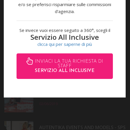
e/o se preferisci risparmiare sulle commissioni
(0039) 0541 28153,
d'agenzia.
(0039) 346 8541883
P
H
Chatta con noi
I
Se invece vuoi essere seguito a 360°, scegli il
L
Servizio All Inclusive
I
info@autentika.it
clicca qui per saperne di più
P
INVIACI LA TUA RICHIESTA DI
STAFF
ULTIMI EVENTI
SERVIZIO ALL INCLUSIVE
AUTENTIKA EVENTS AND MODELS -
RIMINI WELLNESS 2019
02/06/2019
AUTENTIKA EVENTS AND MODELS - SPS