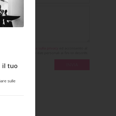
Ho letto l'
informativa sulla privacy
ed acconsento al
trattamento dei miei dati personali ai fini ivi descritti.
il tuo
INVIA
are sulle