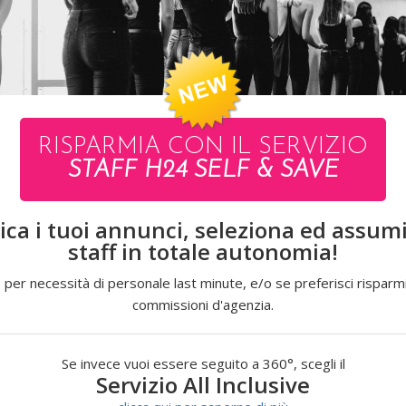
e tutte le attività organizzative che ruotano intorno
RISPARMIA CON IL SERVIZIO
STAFF H24 SELF & SAVE
ica i tuoi annunci, seleziona ed assumi 
staff in totale autonomia!
e di nulla, e possano avere la garanzia che tutto venga
 per necessità di personale last minute, e/o se preferisci risparmi
.
commissioni d'agenzia.
unti vendita, anniversari aziendali, convention
Se invece vuoi essere seguito a 360°, scegli il
 in store, che attività di street marketing
grazie al
Servizio All Inclusive
osca, Emirati Arabi.