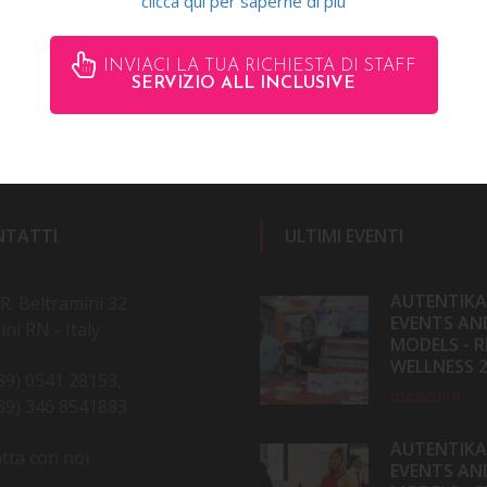
clicca qui per saperne di più
pportare le aziende nell'organizzazione di sfilate.
INVIACI LA TUA RICHIESTA DI STAFF
SERVIZIO ALL INCLUSIVE
NTATTI
ULTIMI EVENTI
AUTENTIKA
 R. Beltramini 32
EVENTS AN
ini RN - Italy
MODELS - R
WELLNESS 
39) 0541 28153,
02/06/2019
39) 346 8541883
AUTENTIKA
tta con noi
EVENTS AN