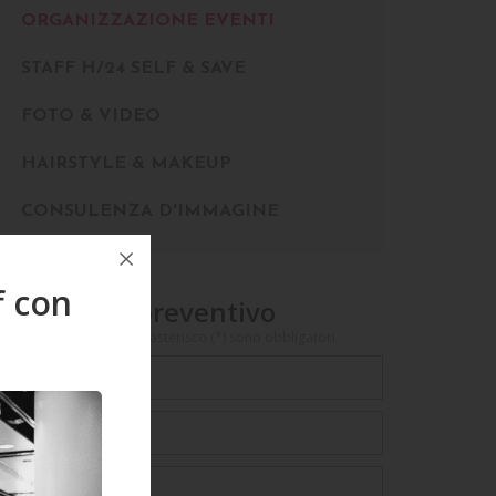
ORGANIZZAZIONE EVENTI
STAFF H/24 SELF & SAVE
FOTO & VIDEO
HAIRSTYLE & MAKEUP
CONSULENZA D'IMMAGINE
f con
ichiedi un preventivo
campi contrassegnati da asterisco (*) sono obbligatori