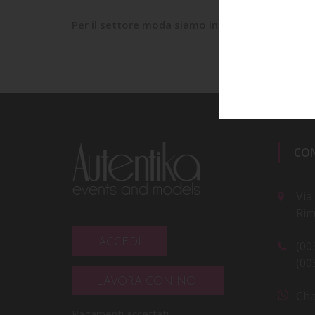
Per il settore moda siamo inoltre in grado di su
CO
Via
Rim
ACCEDI
(00
(00
LAVORA CON NOI
Cha
Pagamenti accettati