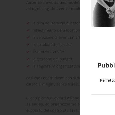
Autentika events and models
si occupa di
seguir
ad ogni singolo evento quali
la cura del servizio di ristorazione/catering
l'allestimento della location
la selezione di eventuali artisti e personalità
l'ospitalità alberghiera
il servizio transfer
la gestione del budget
Pubbl
la segreteria organizzativa
così che i nostri clienti non si debbano preoccupar
Perfetto
curato al meglio, senza tralasciare nessun aspetto
Ci occupiamo di
eventi aziendali
, quali
aperture p
aziendali
, ed
organizziamo tour promozionali sia
supporto del nostro staff in tutta Italia, Europa, M