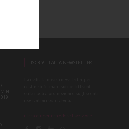
ISCRIVITI ALLA NEWSLETTER
Iscriviti alla nostra newsletter per
D
restare informato sui nostri listini,
IMINI
sulle nostre promozioni e sugli sconti
2019
riservati ai nostri clienti.
Clicca qui per richiedere l'iscrizione
D