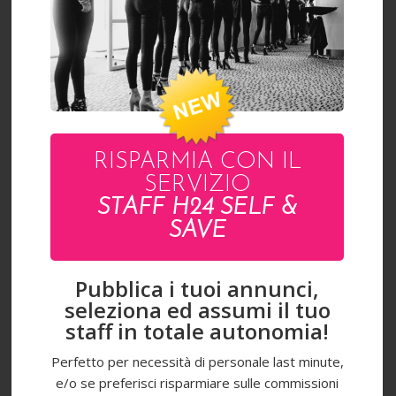
RISPARMIA CON IL
SERVIZIO
STAFF H24 SELF &
SAVE
A
Pubblica i tuoi annunci,
N
seleziona ed assumi il tuo
G
staff in totale autonomia!
E
L
Perfetto per necessità di personale last minute,
I
C
e/o se preferisci risparmiare sulle commissioni
A