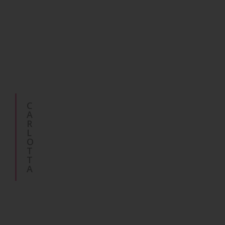
C
A
R
L
O
T
T
A