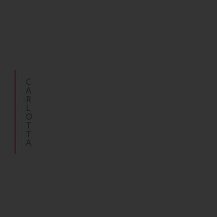
C
A
R
L
O
T
T
A