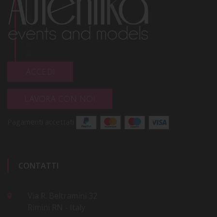
S
S
A
N
D
R
A
ACCEDI
LAVORA CON NOI
Pagamenti accettati
CONTATTI
Via R. Beltramini 32
Rimini RN - Italy