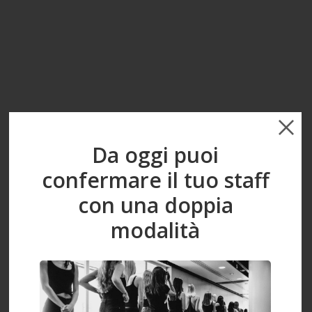
Da oggi puoi
confermare il tuo staff
A
con una doppia
M
I
modalità
N
A
T
O
U