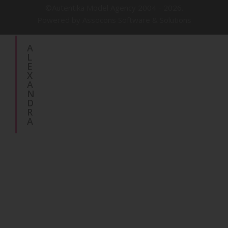
©Autentika Model Agency 2004 -
2026.
Powered by Assocons Software & Solutions
A
L
E
X
A
N
D
R
A