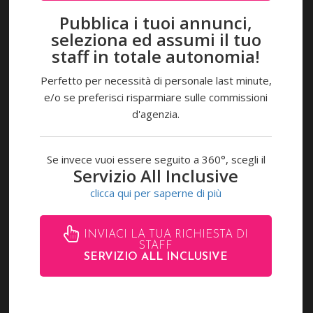
(0039) 0541 28153,
G
Pubblica i tuoi annunci,
I
(0039) 346 8541883
seleziona ed assumi il tuo
O
staff in totale autonomia!
V
Chatta con noi
A
Perfetto per necessità di personale last minute,
N
N
e/o se preferisci risparmiare sulle commissioni
info@autentika.it
I
d'agenzia.
Se invece vuoi essere seguito a 360°, scegli il
ULTIMI EVENTI
Servizio All Inclusive
clicca qui per saperne di più
AUTENTIKA EVENTS AND MODELS -
RIMINI WELLNESS 2019
INVIACI LA TUA RICHIESTA DI
STAFF
02/06/2019
SERVIZIO ALL INCLUSIVE
AUTENTIKA EVENTS AND MODELS - SPS