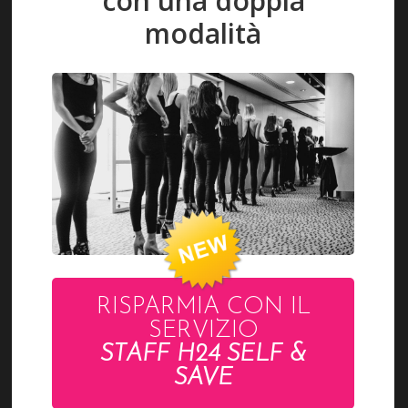
con una doppia
A
N
modalità
C
E
S
C
O
ACCEDI
LAVORA CON NOI
Pagamenti accettati
RISPARMIA CON IL
CONTATTI
SERVIZIO
STAFF H24 SELF &
Via R. Beltramini 32
SAVE
Rimini RN - Italy