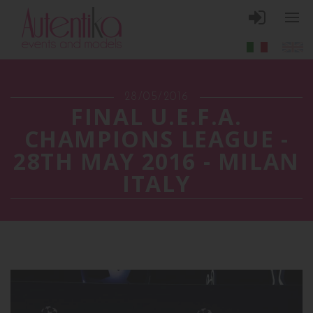
28/05/2016
FINAL U.E.F.A.
CHAMPIONS LEAGUE -
28TH MAY 2016 - MILAN
ITALY